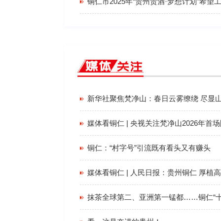
新华社聚焦梵净山：春日云雾缭绕 尽显
媒体看铜仁 | 央视关注梵净山2026年首
铜仁：“村字号”引流既有看头又有赚头
抹茶全球第二、亚洲第一锰都……铜仁“十